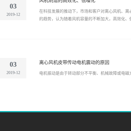
风机制造的高效化、低噪化
03
在科技发展的推动下，市场和客户对离心风机、离
2019-12
的趋势，认为随着风机容量的不断加大，高效化、
离心风机皮带传动电机震动的原因
03
2019-12
电机振动是由于转动部分不平衡、机械故障或电磁